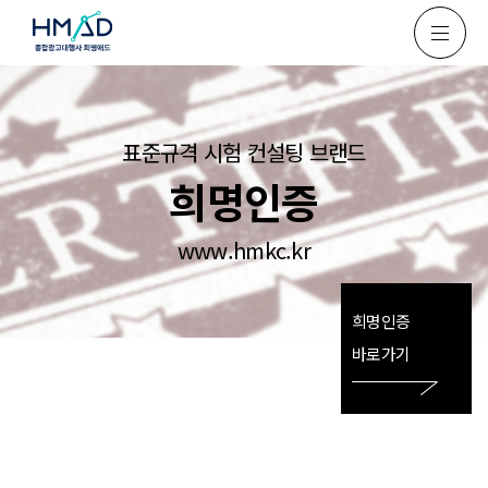
표준규격 시험 컨설팅 브랜드
희명인증
www.hmkc.kr
희명인증
바로가기