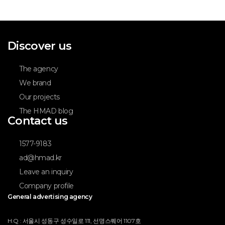
Discover us
The agency
We brand
Our projects
The HMAD blog
Contact us
1577-9183
ad@hmad.kr
Leave an inquiry
Company profile
General advertising agency
H.Q : 서울시 성동구 성수일로 111, 선명스퀘어 1107호