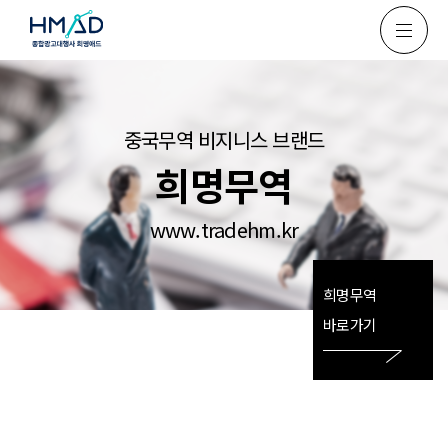
중국무역 비지니스 브랜드
희명무역
www.tradehm.kr
희명무역
바로가기